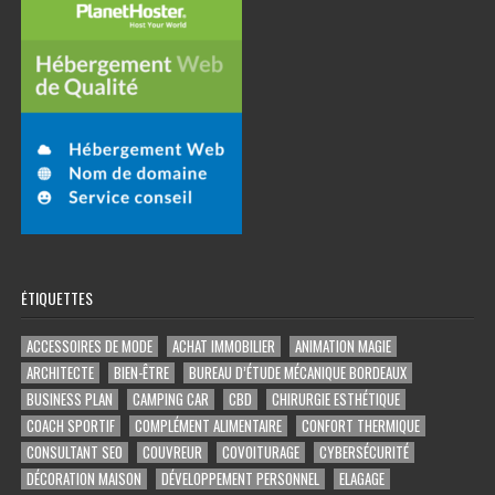
ÉTIQUETTES
ACCESSOIRES DE MODE
ACHAT IMMOBILIER
ANIMATION MAGIE
ARCHITECTE
BIEN-ÊTRE
BUREAU D’ÉTUDE MÉCANIQUE BORDEAUX
BUSINESS PLAN
CAMPING CAR
CBD
CHIRURGIE ESTHÉTIQUE
COACH SPORTIF
COMPLÉMENT ALIMENTAIRE
CONFORT THERMIQUE
CONSULTANT SEO
COUVREUR
COVOITURAGE
CYBERSÉCURITÉ
DÉCORATION MAISON
DÉVELOPPEMENT PERSONNEL
ELAGAGE