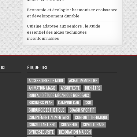
Économie et écologie : harmoniser croissance
et développement durable
Cuisine adaptée aux seniors : le guide
essentiel des aides techniques
incontournables
ICI
ÉTIQUETTES
ACCESSOIRES DE MODE
ACHAT IMMOBILIER
ANIMATION MAGIE
ARCHITECTE
BIEN-ÊTRE
BUREAU D’ÉTUDE MÉCANIQUE BORDEAUX
BUSINESS PLAN
CAMPING CAR
CBD
CHIRURGIE ESTHÉTIQUE
COACH SPORTIF
COMPLÉMENT ALIMENTAIRE
CONFORT THERMIQUE
CONSULTANT SEO
COUVREUR
COVOITURAGE
CYBERSÉCURITÉ
DÉCORATION MAISON