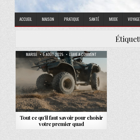
ACCUEIL
MAISON
PRATIQUE
SANTÉ
MODE
VOYAGE
Étiquet
AUTHOR:
PUBLISHED DATE:
ON TOUT CE QU’IL FAUT SA
MARISE
5 AOÛT 2025
LEAVE A COMMENT
Tout ce qu’il faut savoir pour choisir
votre premier quad