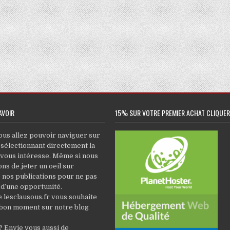
AVOIR
15% SUR VOTRE PREMIER ACHAT CLIQUER 
ous allez pouvoir naviguer sur
 sélectionnant directement la
 vous intéresse. Même si nous
ns de jeter un oeil sur
 nos publications pour ne pas
 d’une opportunité.
e lesclausous.fr vous souhaite
 bon moment sur notre blog
 Envie vous aussi de