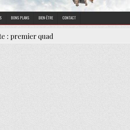
S
BONS PLANS
BIEN-ÊTRE
CONTACT
te :
premier quad
VOIR POUR CHOISIR VOTRE PREMIER QUAD