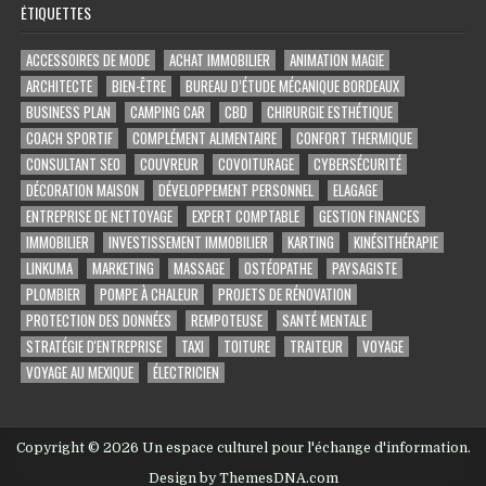
ÉTIQUETTES
ACCESSOIRES DE MODE
ACHAT IMMOBILIER
ANIMATION MAGIE
ARCHITECTE
BIEN-ÊTRE
BUREAU D’ÉTUDE MÉCANIQUE BORDEAUX
BUSINESS PLAN
CAMPING CAR
CBD
CHIRURGIE ESTHÉTIQUE
COACH SPORTIF
COMPLÉMENT ALIMENTAIRE
CONFORT THERMIQUE
CONSULTANT SEO
COUVREUR
COVOITURAGE
CYBERSÉCURITÉ
DÉCORATION MAISON
DÉVELOPPEMENT PERSONNEL
ELAGAGE
ENTREPRISE DE NETTOYAGE
EXPERT COMPTABLE
GESTION FINANCES
IMMOBILIER
INVESTISSEMENT IMMOBILIER
KARTING
KINÉSITHÉRAPIE
LINKUMA
MARKETING
MASSAGE
OSTÉOPATHE
PAYSAGISTE
PLOMBIER
POMPE À CHALEUR
PROJETS DE RÉNOVATION
PROTECTION DES DONNÉES
REMPOTEUSE
SANTÉ MENTALE
STRATÉGIE D'ENTREPRISE
TAXI
TOITURE
TRAITEUR
VOYAGE
VOYAGE AU MEXIQUE
ÉLECTRICIEN
Copyright © 2026 Un espace culturel pour l'échange d'information.
Design by ThemesDNA.com