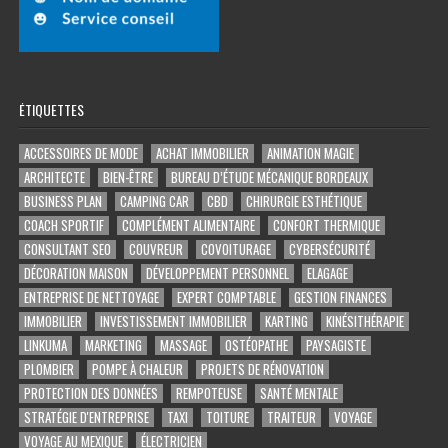
ÉTIQUETTES
ACCESSOIRES DE MODE
ACHAT IMMOBILIER
ANIMATION MAGIE
ARCHITECTE
BIEN-ÊTRE
BUREAU D’ÉTUDE MÉCANIQUE BORDEAUX
BUSINESS PLAN
CAMPING CAR
CBD
CHIRURGIE ESTHÉTIQUE
COACH SPORTIF
COMPLÉMENT ALIMENTAIRE
CONFORT THERMIQUE
CONSULTANT SEO
COUVREUR
COVOITURAGE
CYBERSÉCURITÉ
DÉCORATION MAISON
DÉVELOPPEMENT PERSONNEL
ELAGAGE
ENTREPRISE DE NETTOYAGE
EXPERT COMPTABLE
GESTION FINANCES
IMMOBILIER
INVESTISSEMENT IMMOBILIER
KARTING
KINÉSITHÉRAPIE
LINKUMA
MARKETING
MASSAGE
OSTÉOPATHE
PAYSAGISTE
PLOMBIER
POMPE À CHALEUR
PROJETS DE RÉNOVATION
PROTECTION DES DONNÉES
REMPOTEUSE
SANTÉ MENTALE
STRATÉGIE D'ENTREPRISE
TAXI
TOITURE
TRAITEUR
VOYAGE
VOYAGE AU MEXIQUE
ÉLECTRICIEN