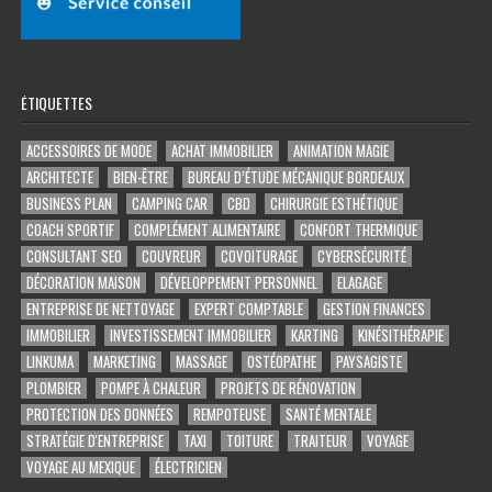
ÉTIQUETTES
ACCESSOIRES DE MODE
ACHAT IMMOBILIER
ANIMATION MAGIE
ARCHITECTE
BIEN-ÊTRE
BUREAU D’ÉTUDE MÉCANIQUE BORDEAUX
BUSINESS PLAN
CAMPING CAR
CBD
CHIRURGIE ESTHÉTIQUE
COACH SPORTIF
COMPLÉMENT ALIMENTAIRE
CONFORT THERMIQUE
CONSULTANT SEO
COUVREUR
COVOITURAGE
CYBERSÉCURITÉ
DÉCORATION MAISON
DÉVELOPPEMENT PERSONNEL
ELAGAGE
ENTREPRISE DE NETTOYAGE
EXPERT COMPTABLE
GESTION FINANCES
IMMOBILIER
INVESTISSEMENT IMMOBILIER
KARTING
KINÉSITHÉRAPIE
LINKUMA
MARKETING
MASSAGE
OSTÉOPATHE
PAYSAGISTE
PLOMBIER
POMPE À CHALEUR
PROJETS DE RÉNOVATION
PROTECTION DES DONNÉES
REMPOTEUSE
SANTÉ MENTALE
STRATÉGIE D'ENTREPRISE
TAXI
TOITURE
TRAITEUR
VOYAGE
VOYAGE AU MEXIQUE
ÉLECTRICIEN