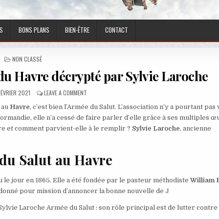
S
BONS PLANS
BIEN-ÊTRE
CONTACT
POSTED IN
NON CLASSÉ
 du Havre décrypté par Sylvie Laroche
LISHED DATE:
ON LE RÔLE DE L’ARMÉE DU SALUT DU HAVRE DÉCRYPTÉ 
FÉVRIER 2021
LEAVE A COMMENT
é au
Havre
, c’est bien l’Armée du Salut. L’association n’y a pourtant pas 
Normandie, elle n’a cessé de faire parler d’elle grâce à ses multiples œ
vre et comment parvient-elle à le remplir ?
Sylvie Laroche
, ancienne
 du Salut au Havre
 le jour en 1865. Elle a été fondée par le pasteur méthodiste
William 
t donné pour mission d’annoncer la bonne nouvelle de J
lvie Laroche Armée du Salut : son rôle principal est de lutter contre 