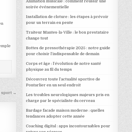
Animation musicale : comment réussir une
soirée événementielle
Installation de cloture : les étapes à prévoir
pour un terrain en pente
en
Traiteur Mantes-la-Ville : le bon prestataire
change tout
xemple
Bottes de pressothérapie 2025 : notre guide
pour choisir l’indispensable de demain
Corps et âge : l’évolution de notre santé
physique au fil du temps
Découvrez toute l’actualité sportive de
Pontarlier en un seul endroit
e sport →
Les troubles neurologiques majeurs pris en
charge par le spécialiste du cerveau
Bardage facade maison moderne : quelles
tendances adopter cette année
Coaching digital : apps incontournables pour
suivre vos séances