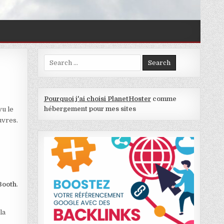
Search for:
PAR SYLVIE LAROCHE
Pourquoi j'ai choisi PlanetHoster
comme
hébergement pour mes sites
vu le
uvres.
Booth
.
la