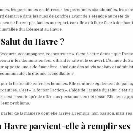
unies, les personnes en détresse, les personnes abandonnées, les san
ord démarré dans les rues de Londres avant de s’étendre au reste de
es ne furent pas faciles au départ, car elle a dû faire face à des hosti
st installée durablement au Havre.
u Salut du Havre ?
« Secourir, accompagner, reconstruire ». C’est à cette devise que l’Arm
ecourir les démunis en leur offrant le gîte et le couvert. L’Armée du Sa
ur apporte une aide financière, ainsi que des suivis sociaux et administ
« communauté chrétienne accueillante ».
opper la fraternité entre les hommes. Elle continue également de parta
autres. C’est « la foi par l’action ». L’aide de l’armée du salut, c’est au
e, c’est l’écoute qu’elle offre aux personnes en détresse. Elle leur app
 à leur problème.
e parler de la manière dont elle arrive à remplir, non pas son, mais ses
Havre parvient-elle à remplir ses