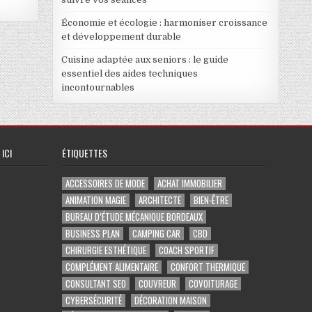
Économie et écologie : harmoniser croissance
et développement durable
Cuisine adaptée aux seniors : le guide
essentiel des aides techniques
incontournables
ICI
ÉTIQUETTES
ACCESSOIRES DE MODE
ACHAT IMMOBILIER
ANIMATION MAGIE
ARCHITECTE
BIEN-ÊTRE
BUREAU D’ÉTUDE MÉCANIQUE BORDEAUX
BUSINESS PLAN
CAMPING CAR
CBD
CHIRURGIE ESTHÉTIQUE
COACH SPORTIF
COMPLÉMENT ALIMENTAIRE
CONFORT THERMIQUE
CONSULTANT SEO
COUVREUR
COVOITURAGE
CYBERSÉCURITÉ
DÉCORATION MAISON