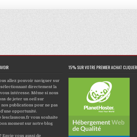
AVOIR
15% SUR VOTRE PREMIER ACHAT CLIQUER 
ous allez pouvoir naviguer sur
 sélectionnant directement la
 vous intéresse. Même si nous
ns de jeter un oeil sur
 nos publications pour ne pas
 d’une opportunité.
e lesclausous.fr vous souhaite
 bon moment sur notre blog
 Envie vous aussi de