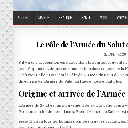
ACCUEIL
MAISON
PRATIQUE
SANTÉ
MODE
VOYAGE
Le rôle de l’Armée du Salut
AUTHOR:
PUB
JANE
20 
S’il y a une association caritative dont le nom est souvent li
jour. Cependant, depuis son installation dans ce port de la 
D’où vient-elle ? Quel est le rôle de l’Armée du Salut du Ha
directrice de l’
Armée du Salut
au Havre nous en dit plus.
Origine et arrivée de l’Armée
L’Armée du Salut est un mouvement de sanctification qui a vu
Prenant son fondement dans la Bible, l’Armée du Salut s’es
ésus-Christ à tous les hommes par des œuvres caritatives. Sy
pauvreté en répandant la foi.